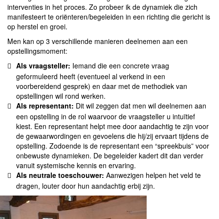
interventies in het proces. Zo probeer ik de dynamiek die zich
manifesteert te oriënteren/begeleiden in een richting die gericht is
op herstel en groei.
Men kan op 3 verschillende manieren deelnemen aan een
opstellingsmoment:
Als vraagsteller:
Iemand die een concrete vraag
geformuleerd heeft (eventueel al verkend in een
voorbereidend gesprek) en daar met de methodiek van
opstellingen wil rond werken.
Als representant:
Dit wil zeggen dat men wil deelnemen aan
een opstelling in de rol waarvoor de vraagsteller u intuïtief
kiest. Een representant helpt mee door aandachtig te zijn voor
de gewaarwordingen en gevoelens die hij/zij ervaart tijdens de
opstelling. Zodoende is de representant een “spreekbuis” voor
onbewuste dynamieken. De begeleider kadert dit dan verder
vanuit systemische kennis en ervaring.
Als neutrale toeschouwer:
Aanwezigen helpen het veld te
dragen, louter door hun aandachtig erbij zijn.