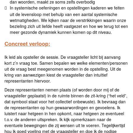
dan woorden, maakt ze soms zelfs overbodig
In systemische oefeningen en opstellingen kaderen we feiten
uit de levensloop met behulp van een aantal systemische
wetmatigheden. We kijken naar de verstrikkingen waarin onze
bezieling zich uit liefde heeft vastgezet en hoe we terug tot een
meer gezonde dynamiek kunnen komen op dit niveau.
Concreet verloop:
Ik leid als opsteller de sessie. De vraagsteller licht bij aanvang
kort z’n vraag toe. Samen bepalen we welke elementen/personen
uit de vraag best meegenomen worden in de opstelling. Uit de
kring van aanwezigen kiest de vraagsteller dan intuïtief
representanten hiervoor.
Deze representanten nemen plaats (of worden door mij of de
vraagsteller geplaatst) in de ruimte binnen de zit-kring (“het veld”,
dat symbool staat voor het collectief onbewuste). Ik bevraag dan
de representanten op hun gewaarwordingen en gevoelens. Ik
luistert naar hetgeen in hen opkomt, naar hetgeen ze eventueel
t.o.v. de anderen uitspreken. Ik kijk opmerkzaam naar de
eventuele bewegingen die zij wensen uit te voeren. Tegelijkertijd
hou ik goed voeling met de vraagsteller en doe ik de nodige