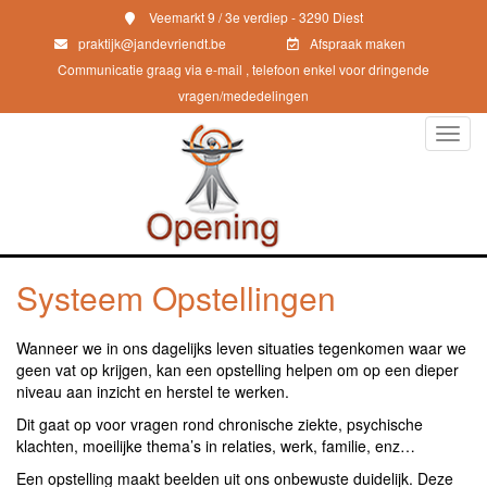
Veemarkt 9 / 3e verdiep - 3290 Diest
praktijk@jandevriendt.be
Afspraak maken
Communicatie graag via e-mail , telefoon enkel voor dringende
vragen/mededelingen
Toggl
navig
Systeem Opstellingen
Wanneer we in ons dagelijks leven situaties tegenkomen waar we
geen vat op krijgen, kan een opstelling helpen om op een dieper
niveau aan inzicht en herstel te werken.
Dit gaat op voor vragen rond chronische ziekte, psychische
klachten, moeilijke thema’s in relaties, werk, familie, enz…
Een opstelling maakt beelden uit ons onbewuste duidelijk. Deze