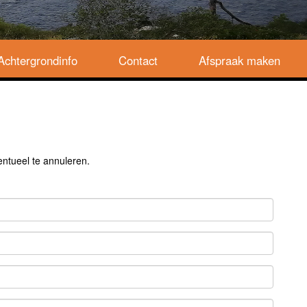
Achtergrondinfo
Contact
Afspraak maken
ntueel te annuleren.